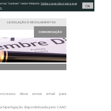
amos "cookies" neste Website.
Pesquisar...
Saiba o que são e para que
ACTOS
Ok
m.
LEGISLAÇÃO E
REGULAMENTOS
COMUNICAÇÃO
processos deve enviar email para
ma hiperligação disponibilizada pelo CAAD