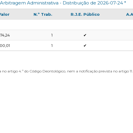
Arbitragem Administrativa - Distribuição de 2026-07-24 *
Valor
N.º Trab.
R.J.E. Público
A.A
474,24
1
✔
00,01
1
✔
 no artigo 4.º do Código Deontológico, nem a notificação prevista no artigo 11.º