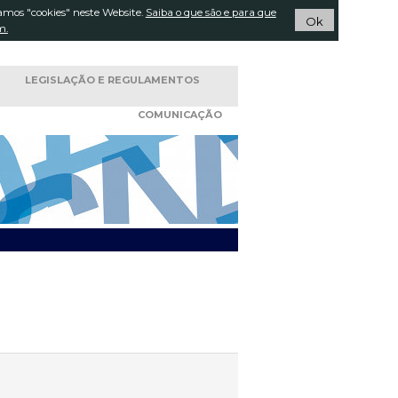
amos "cookies" neste Website.
Pesquisar...
Saiba o que são e para que
ACTOS
Ok
m.
LEGISLAÇÃO E
REGULAMENTOS
COMUNICAÇÃO