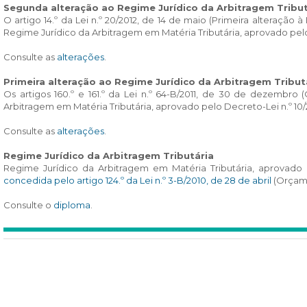
Segunda alteração ao Regime Jurídico da Arbitragem Tribut
O artigo 14.º da Lei n.º 20/2012, de 14 de maio (Primeira alteração
Regime Jurídico da Arbitragem em Matéria Tributária, aprovado pelo D
Consulte as
alterações
.
Primeira alteração ao Regime Jurídico da Arbitragem Tribut
Os artigos 160.º e 161.º da Lei n.º 64-B/2011, de 30 de dezembr
Arbitragem em Matéria Tributária, aprovado pelo Decreto-Lei n.º 10/2
Consulte as
alterações
.
Regime Jurídico da Arbitragem Tributária
Regime Jurídico da Arbitragem em Matéria Tributária, aprovado p
concedida pelo artigo 124.º da Lei n.º 3-B/2010, de 28 de abril
(Orçame
Consulte o
diploma
.