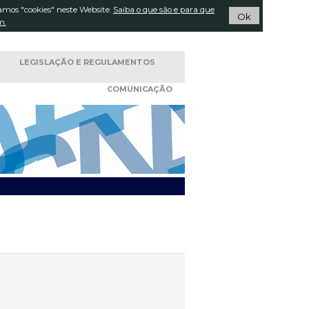
amos "cookies" neste Website.
Pesquisar...
Saiba o que são e para que
ACTOS
Ok
m.
LEGISLAÇÃO E
REGULAMENTOS
COMUNICAÇÃO