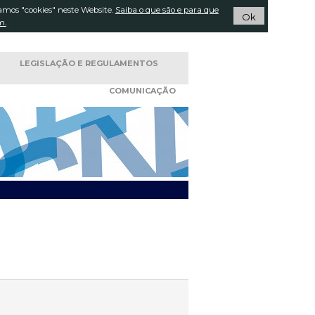
amos "cookies" neste Website.
Pesquisar...
Saiba o que são e para que
ACTOS
Ok
m.
LEGISLAÇÃO E
REGULAMENTOS
COMUNICAÇÃO