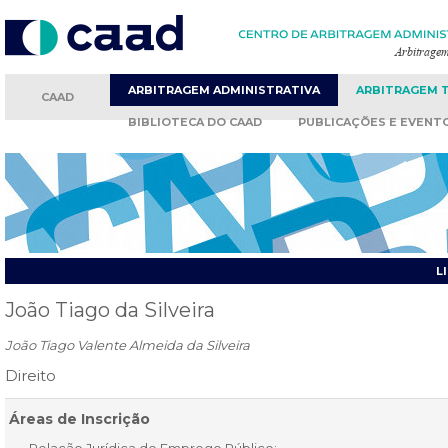
ARBITRAGEM
ADMINISTRATIVA
ARBITRAGEM
CAAD
BIBLIOTECA
DO CAAD
PUBLICAÇÕES
E EVENT
L
João Tiago da Silveira
João Tiago Valente Almeida da Silveira
Direito
Áreas de Inscrição