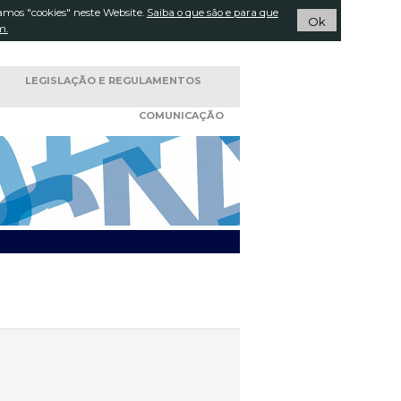
amos "cookies" neste Website.
Pesquisar...
Saiba o que são e para que
ACTOS
Ok
m.
LEGISLAÇÃO E
REGULAMENTOS
COMUNICAÇÃO