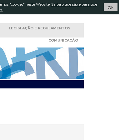
amos "cookies" neste Website.
Pesquisar...
Saiba o que são e para que
ACTOS
Ok
m.
LEGISLAÇÃO E
REGULAMENTOS
COMUNICAÇÃO