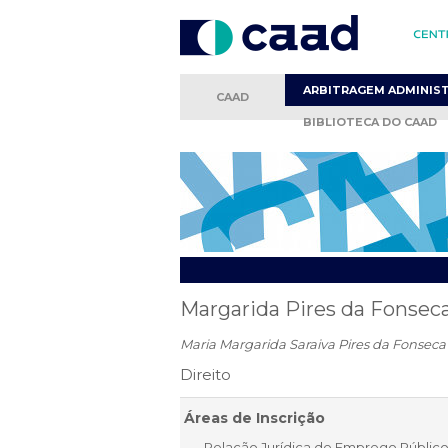
ARBITRAGEM
ADMINIS
CAAD
BIBLIOTECA
DO CAAD
Margarida Pires da Fonsec
Maria Margarida Saraiva Pires da Fonseca
Direito
Áreas de Inscrição
Relação Jurídica de Emprego Público