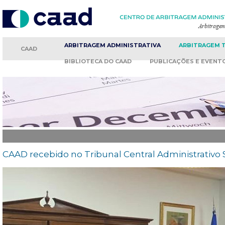
ARBITRAGEM
ADMINISTRATIVA
ARBITRAGEM
CAAD
BIBLIOTECA
DO CAAD
PUBLICAÇÕES
E EVENT
CAAD recebido no Tribunal Central Administrativo 