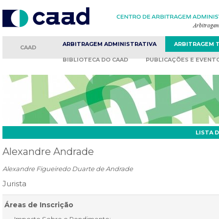
ARBITRAGEM
ADMINISTRATIVA
ARBITRAGEM
CAAD
BIBLIOTECA
DO CAAD
PUBLICAÇÕES
E EVENT
LISTA 
Alexandre Andrade
Alexandre Figueiredo Duarte de Andrade
Jurista
Áreas de Inscrição