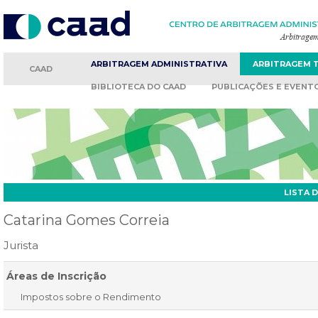
ARBITRAGEM
ADMINISTRATIVA
ARBITRAGEM
CAAD
BIBLIOTECA
DO CAAD
PUBLICAÇÕES
E EVENT
LISTA 
Catarina Gomes Correia
Jurista
Áreas de Inscrição
Impostos sobre o Rendimento