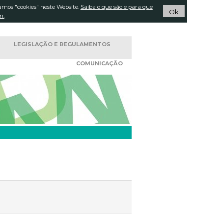
amos "cookies" neste Website.
Pesquisar...
Saiba o que são e para que
ACTOS
Ok
m.
LEGISLAÇÃO E
REGULAMENTOS
COMUNICAÇÃO