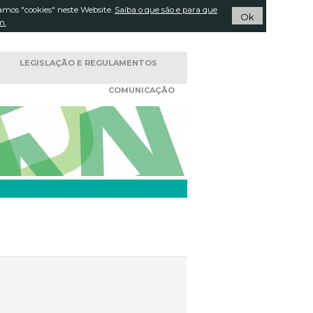
amos "cookies" neste Website.
Pesquisar...
Saiba o que são e para que
ACTOS
Ok
m.
LEGISLAÇÃO E
REGULAMENTOS
COMUNICAÇÃO